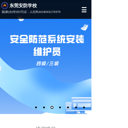
东莞安防学校
2021
国|家|办|学|许|可|证：人社民4419043170376