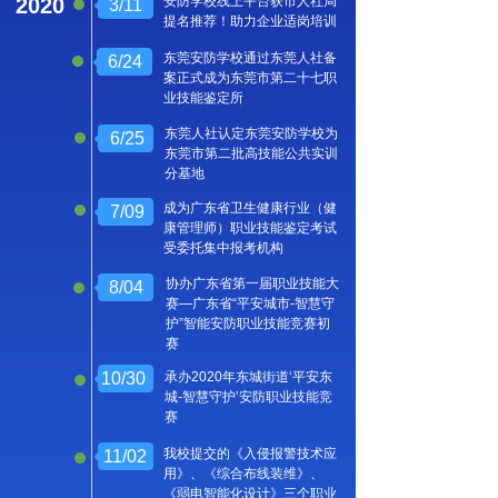
2020
安防学校线上平台获市人社局
3/11
提名推荐！助力企业适岗培训
东莞安防学校通过东莞人社备
6/24
案正式成为东莞市第二十七职
业技能鉴定所
东莞人社认定东莞安防学校为
6/25
东莞市第二批高技能公共实训
分基地
成为广东省卫生健康行业（健
7/09
康管理师）职业技能鉴定考试
受委托集中报考机构
协办广东省第一届职业技能大
8/04
赛—广东省“平安城市-智慧守
护”智能安防职业技能竞赛初
赛
10/30
承办2020年东城街道‘平安东
城-智慧守护’安防职业技能竞
赛
我校提交的《入侵报警技术应
11/02
用》、《综合布线装维》、
《弱电智能化设计》三个职业