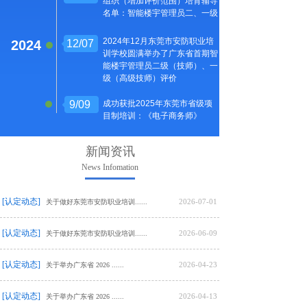
组织（增加评价范围）培育辅导
织(增加评价范围)培育辅导名
导名单：智能楼宇管理员二、
名单：智能楼宇管理员二、一级
单：智能楼宇管理员二、一级
一级
2024年12月东莞市安防职业培
2024
12/07
2024年12月东莞市安防职业培
训学校圆满举办了广东省首期智
训学校圆满举办了首期智能楼宇
能楼宇管理员二级（技师）、一
管理员二级(技师)/一级(高级技
级（高级技师）评价
师)评价
2025
9/09
成功获批2025年东莞市省级项
目制培训：《电子商务师》
新闻资讯
News Infomation
[认定动态]
2026-07-01
关于做好东莞市安防职业培训......
[认定动态]
2026-06-09
关于做好东莞市安防职业培训......
[认定动态]
2026-04-23
关于举办广东省 2026 ......
[认定动态]
2026-04-13
关于举办广东省 2026 ......