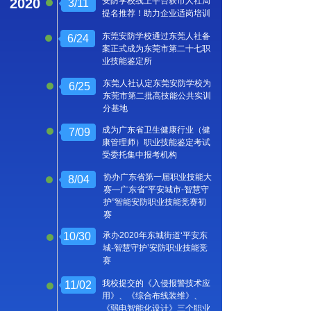
2020
安防学校线上平台获市人社局
3/11
提名推荐！助力企业适岗培训
东莞安防学校通过东莞人社备
6/24
案正式成为东莞市第二十七职
业技能鉴定所
东莞人社认定东莞安防学校为
6/25
东莞市第二批高技能公共实训
分基地
成为广东省卫生健康行业（健
7/09
康管理师）职业技能鉴定考试
受委托集中报考机构
协办广东省第一届职业技能大
8/04
赛—广东省“平安城市-智慧守
护”智能安防职业技能竞赛初
赛
10/30
承办2020年东城街道‘平安东
城-智慧守护’安防职业技能竞
赛
我校提交的《入侵报警技术应
11/02
用》、《综合布线装维》、
《弱电智能化设计》三个职业