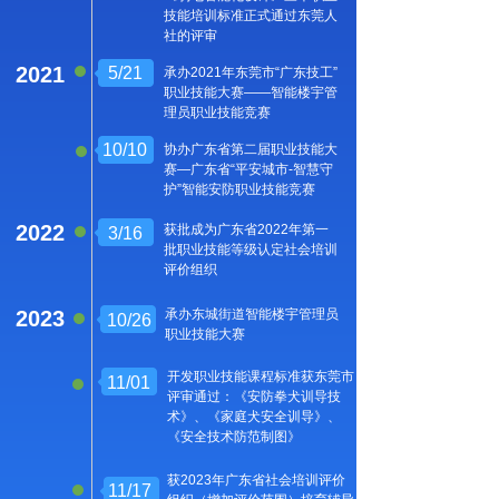
技能培训标准正式通过东莞人
社的评审
2021
5/21
承办2021年东莞市“广东技工”
职业技能大赛——智能楼宇管
理员职业技能竞赛
10/10
协办广东省第二届职业技能大
赛—广东省“平安城市-智慧守
护”智能安防职业技能竞赛
2022
获批成为广东省2022年第一
3/16
批职业技能等级认定社会培训
评价组织
2023
承办东城街道智能楼宇管理员
10/26
10/26
10/26
10/19
职业技能大赛
10/26
承办东城街道智能楼宇管理员
开发职业技能课程标准获东莞市
11/01
职业技能大赛
评审通过：《安防拳犬训导技
获批成为广东省2022年第一
术》、《家庭犬安全训导》、
3/16
批职业技能等级认定社会培训
《安全技术防范制图》
评价组织
获2023年广东省社会培训评
获2023年广东省社会培训评价
11/17
获2023年广东省社会培训评价组
价组织(增加评价范围)培育辅