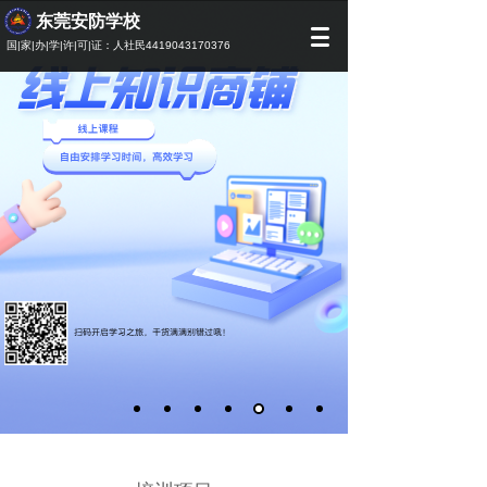
东莞安防学校
2021
国|家|办|学|许|可|证：人社民4419043170376