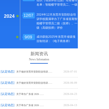
组织（增加评价范围）培育辅导
织(增加评价范围)培育辅导名
导名单：智能楼宇管理员二、
名单：智能楼宇管理员二、一级
单：智能楼宇管理员二、一级
一级
2024年12月东莞市安防职业培
2024
12/07
2024年12月东莞市安防职业培
训学校圆满举办了广东省首期智
训学校圆满举办了首期智能楼宇
能楼宇管理员二级（技师）、一
管理员二级(技师)/一级(高级技
级（高级技师）评价
师)评价
2025
9/09
成功获批2025年东莞市省级项
目制培训：《电子商务师》
新闻资讯
News Infomation
[认定动态]
2026-07-01
关于做好东莞市安防职业培训......
[认定动态]
2026-06-09
关于做好东莞市安防职业培训......
[认定动态]
2026-04-23
关于举办广东省 2026 ......
[认定动态]
2026-04-13
关于举办广东省 2026 ......