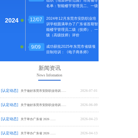
组织（增加评价范围）培育辅导
织(增加评价范围)培育辅导名
导名单：智能楼宇管理员二、
名单：智能楼宇管理员二、一级
单：智能楼宇管理员二、一级
一级
2024年12月东莞市安防职业培
2024
12/07
2024年12月东莞市安防职业培
训学校圆满举办了广东省首期智
训学校圆满举办了首期智能楼宇
能楼宇管理员二级（技师）、一
管理员二级(技师)/一级(高级技
级（高级技师）评价
师)评价
2025
9/09
成功获批2025年东莞市省级项
目制培训：《电子商务师》
新闻资讯
News Infomation
[认定动态]
2026-07-01
关于做好东莞市安防职业培训......
[认定动态]
2026-06-09
关于做好东莞市安防职业培训......
[认定动态]
2026-04-23
关于举办广东省 2026 ......
[认定动态]
2026-04-13
关于举办广东省 2026 ......