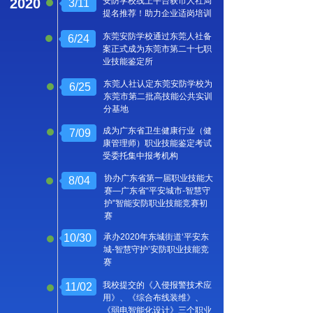
2020
安防学校线上平台获市人社局
3/11
提名推荐！助力企业适岗培训
东莞安防学校通过东莞人社备
6/24
案正式成为东莞市第二十七职
业技能鉴定所
东莞人社认定东莞安防学校为
6/25
东莞市第二批高技能公共实训
分基地
成为广东省卫生健康行业（健
7/09
康管理师）职业技能鉴定考试
受委托集中报考机构
协办广东省第一届职业技能大
8/04
赛—广东省“平安城市-智慧守
护”智能安防职业技能竞赛初
赛
10/30
承办2020年东城街道‘平安东
城-智慧守护’安防职业技能竞
赛
我校提交的《入侵报警技术应
11/02
用》、《综合布线装维》、
《弱电智能化设计》三个职业