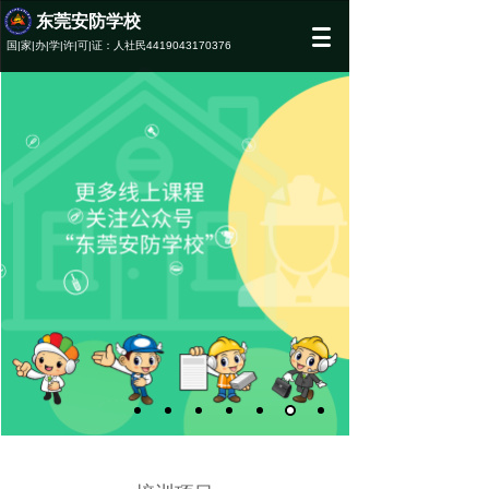
东莞安防学校
2021
国|家|办|学|许|可|证：人社民4419043170376