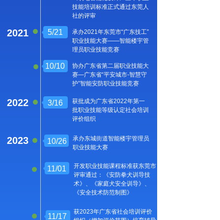
技能培训标准正式通过东莞人
社的评审
2021
5/21
承办2021年东莞市“广东技工”
职业技能大赛——智能楼宇管
理员职业技能竞赛
10/10
协办广东省第二届职业技能大
赛—广东省“平安城市-智慧守
护”智能安防职业技能竞赛
2022
获批成为广东省2022年第一
3/16
批职业技能等级认定社会培训
评价组织
2023
承办东城街道智能楼宇管理员
10/26
10/26
10/26
10/19
职业技能大赛
10/26
承办东城街道智能楼宇管理员
开发职业技能课程标准获东莞市
11/01
职业技能大赛
评审通过：《安防拳犬训导技
获批成为广东省2022年第一
术》、《家庭犬安全训导》、
3/16
批职业技能等级认定社会培训
《安全技术防范制图》
评价组织
获2023年广东省社会培训评
获2023年广东省社会培训评价
11/17
获2023年广东省社会培训评价组
价组织(增加评价范围)培育辅